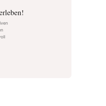
erleben!
siven
en
oll