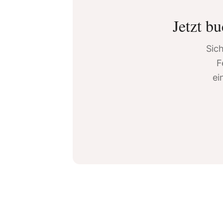
Jetzt b
Sich
F
ei