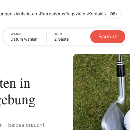
ungen
Aktivitäten
Retreats
Ausflugsziele
Kontakt
DE
▾
WANN
WER
🔍
SUCHE
Datum wählen
2 Gäste
ten in
gebung
n - beides braucht