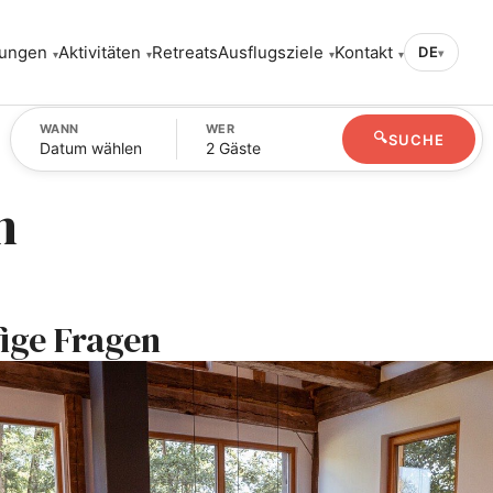
ungen
Aktivitäten
Retreats
Ausflugsziele
Kontakt
DE
▾
WANN
WER
🔍
SUCHE
Datum wählen
2 Gäste
n
ige Fragen